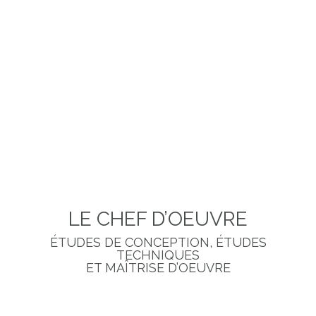
A l’issue de l’étude de conception, nous nous chargeons
de réaliser une étude technique, au sein de laquelle
nous détaillerons de manière précise les partis-pris,
plans détaillés et métrés, afin de permettre une
exécution précise de nos préconisations. Nous vous
remettons un « Carnet d’œuvre », comprenant :
Plan d’aménagement détaillé • Plans des réseaux •
Plan de plantations • Coupes et détails techniques
• Références matériaux, mobilier, luminaires,
revêtements…
LE CHEF D’OEUVRE
ÉTUDES DE CONCEPTION, ÉTUDES
TECHNIQUES
ET MAÎTRISE D’OEUVRE