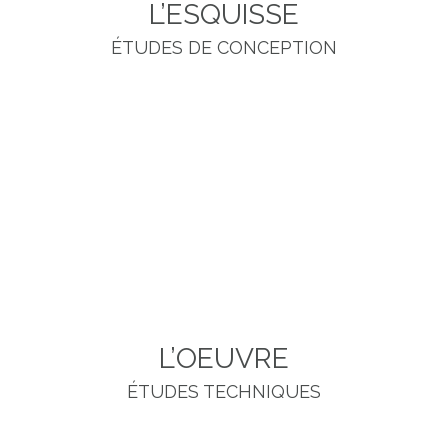
L’ESQUISSE
ÉTUDES DE CONCEPTION
Cette mission consiste à l’analyse et l’étude de l’existant,
ainsi qu’à la conception globale du projet.
A l’issue de cette mission, nous vous remettons un «
Carnet d’esquisse » comprenant :
Relevés de terrain • Plans • Croquis • Modélisation 3D •
Planches d’ambiances • Estimation budgétaire
L’OEUVRE
ÉTUDES TECHNIQUES