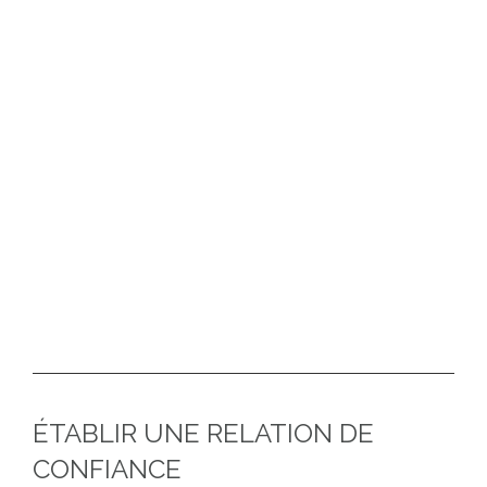
Une fois les études de conception et techniques
achevées, nous proposons la prise en charge de la
maîtrise d’œuvre du projet durant laquelle nous
effectuons :
Dossier de consultation • Consultation des
entreprises • Coordination des travaux • Réception
des travaux
ÉTABLIR UNE RELATION DE
CONFIANCE